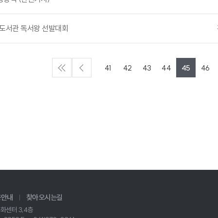
린도서관 독서왕 선발대회
41
42
43
44
45
46
용안내
찾아오시는길
화센터 3,4층