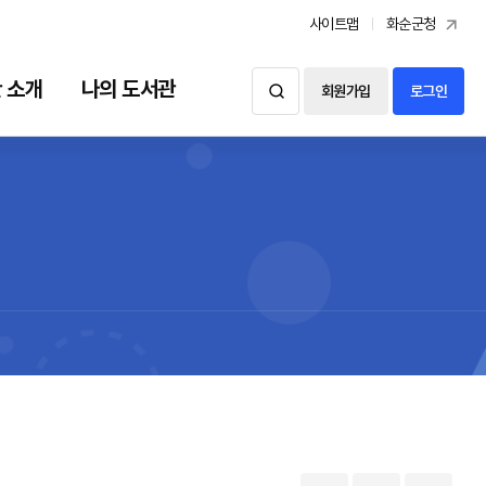
사이트맵
화순군청
 소개
나의 도서관
회원가입
로그인
도서관 소개
나의 도서관
시설현황
대출예약조회
자료현황
신청내역
이용안내
찾아오시는길