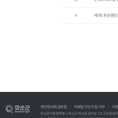
9
제1회 화순열
개인정보취급방침
이메일 무단수집 거부
이
전남광주통합특별시 화순군 화순읍 광덕로 231 군민종합문