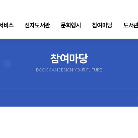
서비스
전자도서관
문화행사
참여마당
도서관
자도서관
문화행사
참여마당
참여마당
형 전자책
이달의행사
공지사항
BOOK CAN DESIGN YOUR FUTURE
스
문화프로그램
묻고답하기
형 전자책
견학신청
스
독서포인트
일도서관