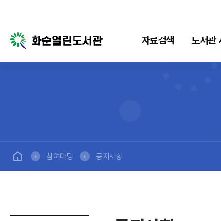
자료검색
도서관 
자료검색
도서관 서비스
전
통합검색
희망도서신청
구독
서비
새로들어온책
책배달서비스
소장
추천도서
서비
참여마당
공지사항
모바