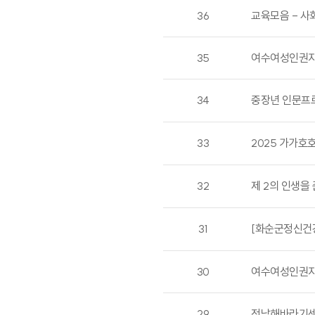
36
교육모음 - 사
35
여수여성인권지
34
중장년 인문프로
33
2025 가가호호
32
제 2의 인생을
31
[화순군정신건강
30
여수여성인권지
29
전남해바라기