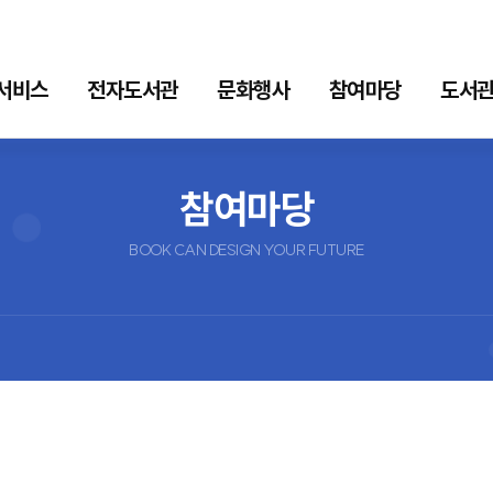
서비스
전자도서관
문화행사
참여마당
도서관
자도서관
문화행사
참여마당
참여마당
형 전자책
이달의행사
공지사항
BOOK CAN DESIGN YOUR FUTURE
스
문화프로그램
묻고답하기
형 전자책
견학신청
스
독서포인트
일도서관