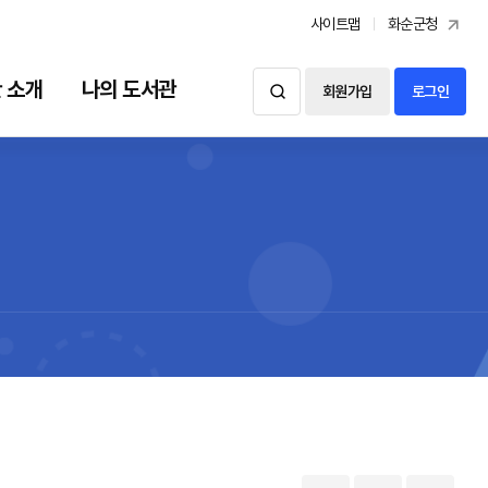
사이트맵
화순군청
 소개
나의 도서관
회원가입
로그인
도서관 소개
나의 도서관
시설현황
대출예약조회
자료현황
신청내역
이용안내
찾아오시는길