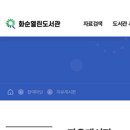
자료검색
도서관 
자료검색
도서관 서비스
전
통합검색
희망도서신청
구독
서비
새로들어온책
책배달서비스
소장
추천도서
서비
참여마당
자유게시판
모바